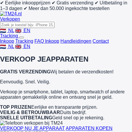
✔ Eerlijke inkoopprijzen
✔ Gratis verzending
✔ Uitbetaling in
1–3 dagen
✔ Meer dan 50.000 ingekochte toestellen
Verkopen
NL
EN
Tracking
Inkoop
Tracking
FAQ Inkoop
Handleidingen
Contact
NL
EN
VERKOOP JE
APPARATEN
GRATIS VERZENDING
Wij betalen de verzendkosten!
Eenvoudig. Snel. Veilig.
Verkoop je smartphone, tablet, laptop, smartwatch of andere
apparaten gemakkelijk online en ontvang snel je geld.
TOP PRIJZEN
Eerlijke en transparante prijzen.
VEILIG & BETROUWBAAR
Duits bedrijf.
SNELLE UITBETALING
Geld snel op je rekening.
VERKOOP NU JE APPARAAT
APPARATEN KOPEN