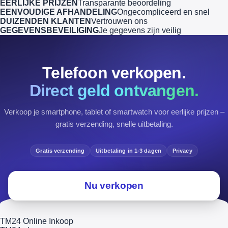
EERLIJKE PRIJZEN
Transparante beoordeling
EENVOUDIGE AFHANDELING
Ongecompliceerd en snel
DUIZENDEN KLANTEN
Vertrouwen ons
GEGEVENSBEVEILIGING
Je gegevens zijn veilig
Telefoon verkopen.
Direct geld ontvangen.
Verkoop je smartphone, tablet of smartwatch voor eerlijke prijzen –
gratis verzending, snelle uitbetaling.
Gratis verzending
Uitbetaling in 1-3 dagen
Privacy
Nu verkopen
TM24 Online Inkoop