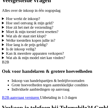
Veelgestelde vragen
Alles over de inkoop in één oogopslag
Hoe werkt de inkoop?
Hoe snel ontvang ik mijn geld?
Hoe zit het met de verzending?
Moet ik mijn toestel eerst resetten?
Wat als de staat niet klopt?
Welke toestellen kopen jullie in?
Hoe lang is de prijs geldig?
Is de inkoop veilig?
Kan ik meerdere apparaten verkopen?
Wat als ik mijn model niet kan vinden?
B2B
Ook voor handelaren & grotere hoeveelheden
Inkoop van handelspartijen & bedrijfsvoorraden
Grote hoeveelheden tegen aantrekkelijke condities
Individuele aanbiedingen op aanvraag
B2B-aanvraag versturen
Uitbetaling in 1-3 dagen
Verkoop je telefoon bij Telemobile24 GmbH