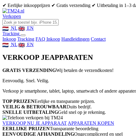
✔ Eerlijke inkoopprijzen
✔ Gratis verzending
✔ Uitbetaling in 1–3 
Verkopen
NL
EN
Tracking
Inkoop
Tracking
FAQ Inkoop
Handleidingen
Contact
NL
EN
VERKOOP JE
APPARATEN
GRATIS VERZENDING
Wij betalen de verzendkosten!
Eenvoudig. Snel. Veilig.
Verkoop je smartphone, tablet, laptop, smartwatch of andere apparaten
TOP PRIJZEN
Eerlijke en transparante prijzen.
VEILIG & BETROUWBAAR
Duits bedrijf.
SNELLE UITBETALING
Geld snel op je rekening.
VERKOOP NU JE APPARAAT
APPARATEN KOPEN
EERLIJKE PRIJZEN
Transparante beoordeling
EENVOUDIGE AFHANDELING
Ongecompliceerd en snel