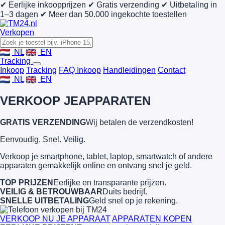
✔ Eerlijke inkoopprijzen
✔ Gratis verzending
✔ Uitbetaling in
1–3 dagen
✔ Meer dan 50.000 ingekochte toestellen
Verkopen
NL
EN
Tracking
Inkoop
Tracking
FAQ Inkoop
Handleidingen
Contact
NL
EN
VERKOOP JE
APPARATEN
GRATIS VERZENDING
Wij betalen de verzendkosten!
Eenvoudig. Snel. Veilig.
Verkoop je smartphone, tablet, laptop, smartwatch of andere
apparaten gemakkelijk online en ontvang snel je geld.
TOP PRIJZEN
Eerlijke en transparante prijzen.
VEILIG & BETROUWBAAR
Duits bedrijf.
SNELLE UITBETALING
Geld snel op je rekening.
VERKOOP NU JE APPARAAT
APPARATEN KOPEN