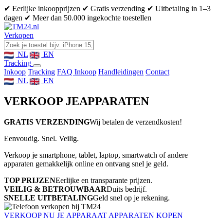
✔ Eerlijke inkoopprijzen
✔ Gratis verzending
✔ Uitbetaling in 1–3
dagen
✔ Meer dan 50.000 ingekochte toestellen
Verkopen
NL
EN
Tracking
Inkoop
Tracking
FAQ Inkoop
Handleidingen
Contact
NL
EN
VERKOOP JE
APPARATEN
GRATIS VERZENDING
Wij betalen de verzendkosten!
Eenvoudig. Snel. Veilig.
Verkoop je smartphone, tablet, laptop, smartwatch of andere
apparaten gemakkelijk online en ontvang snel je geld.
TOP PRIJZEN
Eerlijke en transparante prijzen.
VEILIG & BETROUWBAAR
Duits bedrijf.
SNELLE UITBETALING
Geld snel op je rekening.
VERKOOP NU JE APPARAAT
APPARATEN KOPEN