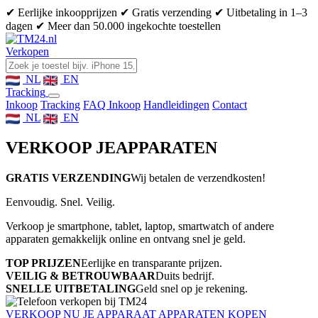
✔ Eerlijke inkoopprijzen
✔ Gratis verzending
✔ Uitbetaling in 1–3
dagen
✔ Meer dan 50.000 ingekochte toestellen
Verkopen
NL
EN
Tracking
Inkoop
Tracking
FAQ Inkoop
Handleidingen
Contact
NL
EN
VERKOOP JE
APPARATEN
GRATIS VERZENDING
Wij betalen de verzendkosten!
Eenvoudig. Snel. Veilig.
Verkoop je smartphone, tablet, laptop, smartwatch of andere
apparaten gemakkelijk online en ontvang snel je geld.
TOP PRIJZEN
Eerlijke en transparante prijzen.
VEILIG & BETROUWBAAR
Duits bedrijf.
SNELLE UITBETALING
Geld snel op je rekening.
VERKOOP NU JE APPARAAT
APPARATEN KOPEN