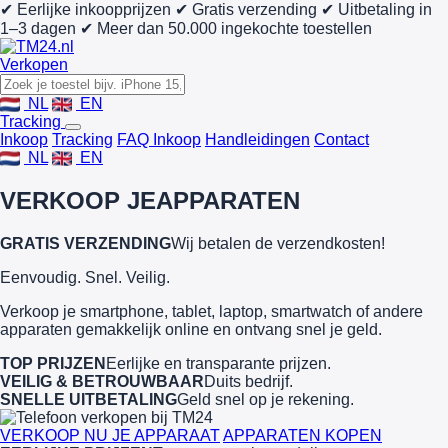
✔ Eerlijke inkoopprijzen
✔ Gratis verzending
✔ Uitbetaling in
1–3 dagen
✔ Meer dan 50.000 ingekochte toestellen
Verkopen
NL
EN
Tracking
Inkoop
Tracking
FAQ Inkoop
Handleidingen
Contact
NL
EN
VERKOOP JE
APPARATEN
GRATIS VERZENDING
Wij betalen de verzendkosten!
Eenvoudig. Snel. Veilig.
Verkoop je smartphone, tablet, laptop, smartwatch of andere
apparaten gemakkelijk online en ontvang snel je geld.
TOP PRIJZEN
Eerlijke en transparante prijzen.
VEILIG & BETROUWBAAR
Duits bedrijf.
SNELLE UITBETALING
Geld snel op je rekening.
VERKOOP NU JE APPARAAT
APPARATEN KOPEN