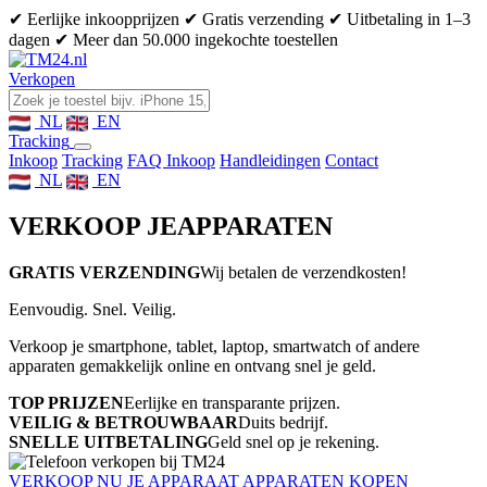
✔ Eerlijke inkoopprijzen
✔ Gratis verzending
✔ Uitbetaling in 1–3
dagen
✔ Meer dan 50.000 ingekochte toestellen
Verkopen
NL
EN
Tracking
Inkoop
Tracking
FAQ Inkoop
Handleidingen
Contact
NL
EN
VERKOOP JE
APPARATEN
GRATIS VERZENDING
Wij betalen de verzendkosten!
Eenvoudig. Snel. Veilig.
Verkoop je smartphone, tablet, laptop, smartwatch of andere
apparaten gemakkelijk online en ontvang snel je geld.
TOP PRIJZEN
Eerlijke en transparante prijzen.
VEILIG & BETROUWBAAR
Duits bedrijf.
SNELLE UITBETALING
Geld snel op je rekening.
VERKOOP NU JE APPARAAT
APPARATEN KOPEN