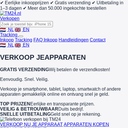
✔ Eerlijke inkoopprijzen
✔ Gratis verzending
✔ Uitbetaling in
1–3 dagen
✔ Meer dan 50.000 ingekochte toestellen
Verkopen
NL
EN
Tracking
Inkoop
Tracking
FAQ Inkoop
Handleidingen
Contact
NL
EN
VERKOOP JE
APPARATEN
GRATIS VERZENDING
Wij betalen de verzendkosten!
Eenvoudig. Snel. Veilig.
Verkoop je smartphone, tablet, laptop, smartwatch of andere
apparaten gemakkelijk online en ontvang snel je geld.
TOP PRIJZEN
Eerlijke en transparante prijzen.
VEILIG & BETROUWBAAR
Duits bedrijf.
SNELLE UITBETALING
Geld snel op je rekening.
VERKOOP NU JE APPARAAT
APPARATEN KOPEN