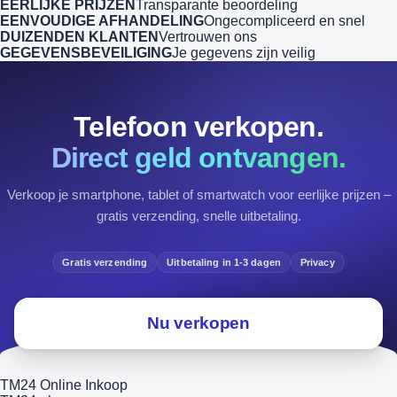
EERLIJKE PRIJZEN
Transparante beoordeling
EENVOUDIGE AFHANDELING
Ongecompliceerd en snel
DUIZENDEN KLANTEN
Vertrouwen ons
GEGEVENSBEVEILIGING
Je gegevens zijn veilig
Telefoon verkopen.
Direct geld ontvangen.
Verkoop je smartphone, tablet of smartwatch voor eerlijke prijzen –
gratis verzending, snelle uitbetaling.
Gratis verzending
Uitbetaling in 1-3 dagen
Privacy
Nu verkopen
TM24 Online Inkoop