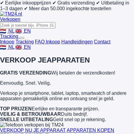
✔ Eerlijke inkoopprijzen
✔ Gratis verzending
✔ Uitbetaling in
1–3 dagen
✔ Meer dan 50.000 ingekochte toestellen
Verkopen
NL
EN
Tracking
Inkoop
Tracking
FAQ Inkoop
Handleidingen
Contact
NL
EN
VERKOOP JE
APPARATEN
GRATIS VERZENDING
Wij betalen de verzendkosten!
Eenvoudig. Snel. Veilig.
Verkoop je smartphone, tablet, laptop, smartwatch of andere
apparaten gemakkelijk online en ontvang snel je geld.
TOP PRIJZEN
Eerlijke en transparante prijzen.
VEILIG & BETROUWBAAR
Duits bedrijf.
SNELLE UITBETALING
Geld snel op je rekening.
VERKOOP NU JE APPARAAT
APPARATEN KOPEN