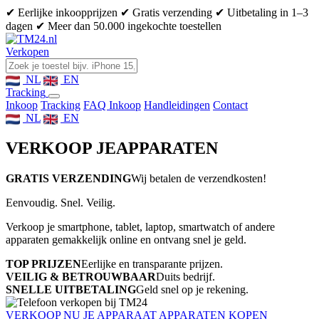
✔ Eerlijke inkoopprijzen
✔ Gratis verzending
✔ Uitbetaling in 1–3
dagen
✔ Meer dan 50.000 ingekochte toestellen
Verkopen
NL
EN
Tracking
Inkoop
Tracking
FAQ Inkoop
Handleidingen
Contact
NL
EN
VERKOOP JE
APPARATEN
GRATIS VERZENDING
Wij betalen de verzendkosten!
Eenvoudig. Snel. Veilig.
Verkoop je smartphone, tablet, laptop, smartwatch of andere
apparaten gemakkelijk online en ontvang snel je geld.
TOP PRIJZEN
Eerlijke en transparante prijzen.
VEILIG & BETROUWBAAR
Duits bedrijf.
SNELLE UITBETALING
Geld snel op je rekening.
VERKOOP NU JE APPARAAT
APPARATEN KOPEN