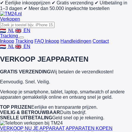
✔ Eerlijke inkoopprijzen
✔ Gratis verzending
✔ Uitbetaling in
1–3 dagen
✔ Meer dan 50.000 ingekochte toestellen
Verkopen
NL
EN
Tracking
Inkoop
Tracking
FAQ Inkoop
Handleidingen
Contact
NL
EN
VERKOOP JE
APPARATEN
GRATIS VERZENDING
Wij betalen de verzendkosten!
Eenvoudig. Snel. Veilig.
Verkoop je smartphone, tablet, laptop, smartwatch of andere
apparaten gemakkelijk online en ontvang snel je geld.
TOP PRIJZEN
Eerlijke en transparante prijzen.
VEILIG & BETROUWBAAR
Duits bedrijf.
SNELLE UITBETALING
Geld snel op je rekening.
VERKOOP NU JE APPARAAT
APPARATEN KOPEN