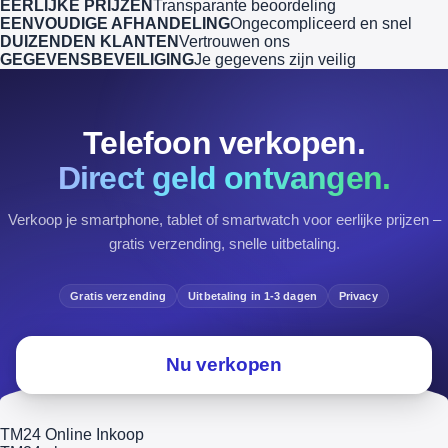
EERLIJKE PRIJZEN
Transparante beoordeling
EENVOUDIGE AFHANDELING
Ongecompliceerd en snel
DUIZENDEN KLANTEN
Vertrouwen ons
GEGEVENSBEVEILIGING
Je gegevens zijn veilig
Telefoon verkopen.
Direct geld ontvangen.
Verkoop je smartphone, tablet of smartwatch voor eerlijke prijzen –
gratis verzending, snelle uitbetaling.
Gratis verzending
Uitbetaling in 1-3 dagen
Privacy
Nu verkopen
TM24 Online Inkoop