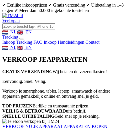
✔ Eerlijke inkoopprijzen
✔ Gratis verzending
✔ Uitbetaling in 1–3
dagen
✔ Meer dan 50.000 ingekochte toestellen
Verkopen
NL
EN
Tracking
Inkoop
Tracking
FAQ Inkoop
Handleidingen
Contact
NL
EN
VERKOOP JE
APPARATEN
GRATIS VERZENDING
Wij betalen de verzendkosten!
Eenvoudig. Snel. Veilig.
Verkoop je smartphone, tablet, laptop, smartwatch of andere
apparaten gemakkelijk online en ontvang snel je geld.
TOP PRIJZEN
Eerlijke en transparante prijzen.
VEILIG & BETROUWBAAR
Duits bedrijf.
SNELLE UITBETALING
Geld snel op je rekening.
VERKOOP NU JE APPARAAT
APPARATEN KOPEN