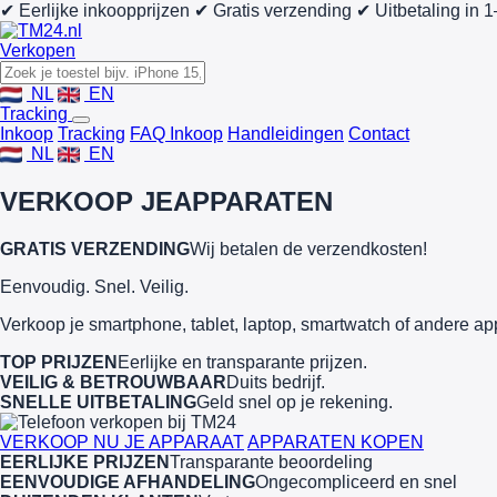
✔ Eerlijke inkoopprijzen
✔ Gratis verzending
✔ Uitbetaling in 
Verkopen
NL
EN
Tracking
Inkoop
Tracking
FAQ Inkoop
Handleidingen
Contact
NL
EN
VERKOOP JE
APPARATEN
GRATIS VERZENDING
Wij betalen de verzendkosten!
Eenvoudig. Snel. Veilig.
Verkoop je smartphone, tablet, laptop, smartwatch of andere ap
TOP PRIJZEN
Eerlijke en transparante prijzen.
VEILIG & BETROUWBAAR
Duits bedrijf.
SNELLE UITBETALING
Geld snel op je rekening.
VERKOOP NU JE APPARAAT
APPARATEN KOPEN
EERLIJKE PRIJZEN
Transparante beoordeling
EENVOUDIGE AFHANDELING
Ongecompliceerd en snel