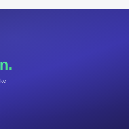
.
n.
jke