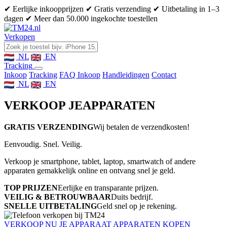
✔ Eerlijke inkoopprijzen
✔ Gratis verzending
✔ Uitbetaling in 1–3
dagen
✔ Meer dan 50.000 ingekochte toestellen
Verkopen
NL
EN
Tracking
Inkoop
Tracking
FAQ Inkoop
Handleidingen
Contact
NL
EN
VERKOOP JE
APPARATEN
GRATIS VERZENDING
Wij betalen de verzendkosten!
Eenvoudig. Snel. Veilig.
Verkoop je smartphone, tablet, laptop, smartwatch of andere
apparaten gemakkelijk online en ontvang snel je geld.
TOP PRIJZEN
Eerlijke en transparante prijzen.
VEILIG & BETROUWBAAR
Duits bedrijf.
SNELLE UITBETALING
Geld snel op je rekening.
VERKOOP NU JE APPARAAT
APPARATEN KOPEN