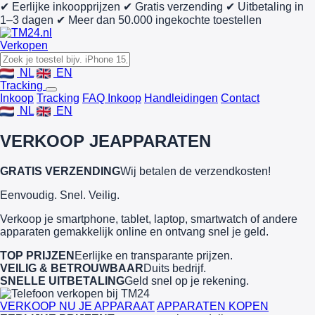
✔ Eerlijke inkoopprijzen
✔ Gratis verzending
✔ Uitbetaling in
1–3 dagen
✔ Meer dan 50.000 ingekochte toestellen
Verkopen
NL
EN
Tracking
Inkoop
Tracking
FAQ Inkoop
Handleidingen
Contact
NL
EN
VERKOOP JE
APPARATEN
GRATIS VERZENDING
Wij betalen de verzendkosten!
Eenvoudig. Snel. Veilig.
Verkoop je smartphone, tablet, laptop, smartwatch of andere
apparaten gemakkelijk online en ontvang snel je geld.
TOP PRIJZEN
Eerlijke en transparante prijzen.
VEILIG & BETROUWBAAR
Duits bedrijf.
SNELLE UITBETALING
Geld snel op je rekening.
VERKOOP NU JE APPARAAT
APPARATEN KOPEN