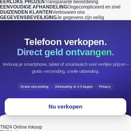
EERLIJKE PRIJZEN
Transparante beoordeling
EENVOUDIGE AFHANDELING
Ongecompliceerd en snel
DUIZENDEN KLANTEN
Vertrouwen ons
GEGEVENSBEVEILIGING
Je gegevens zijn veilig
Telefoon verkopen.
Direct geld ontvangen.
Verkoop je smartphone, tablet of smartwatch voor eerlijke prijzen –
gratis verzending, snelle uitbetaling.
Gratis verzending
Uitbetaling in 1-3 dagen
Privacy
Nu verkopen
TM24 Online Inkoop