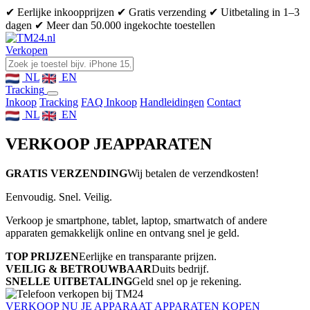
✔ Eerlijke inkoopprijzen
✔ Gratis verzending
✔ Uitbetaling in 1–3
dagen
✔ Meer dan 50.000 ingekochte toestellen
Verkopen
NL
EN
Tracking
Inkoop
Tracking
FAQ Inkoop
Handleidingen
Contact
NL
EN
VERKOOP JE
APPARATEN
GRATIS VERZENDING
Wij betalen de verzendkosten!
Eenvoudig. Snel. Veilig.
Verkoop je smartphone, tablet, laptop, smartwatch of andere
apparaten gemakkelijk online en ontvang snel je geld.
TOP PRIJZEN
Eerlijke en transparante prijzen.
VEILIG & BETROUWBAAR
Duits bedrijf.
SNELLE UITBETALING
Geld snel op je rekening.
VERKOOP NU JE APPARAAT
APPARATEN KOPEN