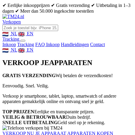
✔ Eerlijke inkoopprijzen
✔ Gratis verzending
✔ Uitbetaling in 1–3
dagen
✔ Meer dan 50.000 ingekochte toestellen
Verkopen
NL
EN
Tracking
Inkoop
Tracking
FAQ Inkoop
Handleidingen
Contact
NL
EN
VERKOOP JE
APPARATEN
GRATIS VERZENDING
Wij betalen de verzendkosten!
Eenvoudig. Snel. Veilig.
Verkoop je smartphone, tablet, laptop, smartwatch of andere
apparaten gemakkelijk online en ontvang snel je geld.
TOP PRIJZEN
Eerlijke en transparante prijzen.
VEILIG & BETROUWBAAR
Duits bedrijf.
SNELLE UITBETALING
Geld snel op je rekening.
VERKOOP NU JE APPARAAT
APPARATEN KOPEN