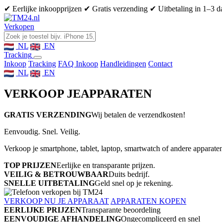
✔ Eerlijke inkoopprijzen
✔ Gratis verzending
✔ Uitbetaling in 1–3 
Verkopen
NL
EN
Tracking
Inkoop
Tracking
FAQ Inkoop
Handleidingen
Contact
NL
EN
VERKOOP JE
APPARATEN
GRATIS VERZENDING
Wij betalen de verzendkosten!
Eenvoudig. Snel. Veilig.
Verkoop je smartphone, tablet, laptop, smartwatch of andere apparaten
TOP PRIJZEN
Eerlijke en transparante prijzen.
VEILIG & BETROUWBAAR
Duits bedrijf.
SNELLE UITBETALING
Geld snel op je rekening.
VERKOOP NU JE APPARAAT
APPARATEN KOPEN
EERLIJKE PRIJZEN
Transparante beoordeling
EENVOUDIGE AFHANDELING
Ongecompliceerd en snel