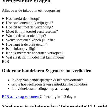
Veelgestelde vragen
Alles over de inkoop in één oogopslag
Hoe werkt de inkoop?
Hoe snel ontvang ik mijn geld?
Hoe zit het met de verzending?
Moet ik mijn toestel eerst resetten?
Wat als de staat niet klopt?
Welke toestellen kopen jullie in?
Hoe lang is de prijs geldig?
Is de inkoop veilig?
Kan ik meerdere apparaten verkopen?
Wat als ik mijn model niet kan vinden?
B2B
Ook voor handelaren & grotere hoeveelheden
Inkoop van handelspartijen & bedrijfsvoorraden
Grote hoeveelheden tegen aantrekkelijke condities
Individuele aanbiedingen op aanvraag
B2B-aanvraag versturen
Uitbetaling in 1-3 dagen
Verkoop je telefoon bij Telemobile24 GmbH