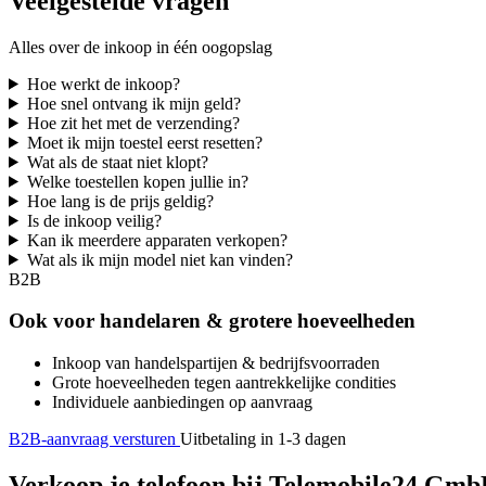
Veelgestelde vragen
Alles over de inkoop in één oogopslag
Hoe werkt de inkoop?
Hoe snel ontvang ik mijn geld?
Hoe zit het met de verzending?
Moet ik mijn toestel eerst resetten?
Wat als de staat niet klopt?
Welke toestellen kopen jullie in?
Hoe lang is de prijs geldig?
Is de inkoop veilig?
Kan ik meerdere apparaten verkopen?
Wat als ik mijn model niet kan vinden?
B2B
Ook voor handelaren & grotere hoeveelheden
Inkoop van handelspartijen & bedrijfsvoorraden
Grote hoeveelheden tegen aantrekkelijke condities
Individuele aanbiedingen op aanvraag
B2B-aanvraag versturen
Uitbetaling in 1-3 dagen
Verkoop je telefoon bij Telemobile24 GmbH