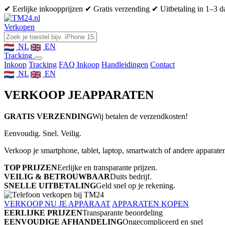
✔ Eerlijke inkoopprijzen
✔ Gratis verzending
✔ Uitbetaling in 1–3 
Verkopen
NL
EN
Tracking
Inkoop
Tracking
FAQ Inkoop
Handleidingen
Contact
NL
EN
VERKOOP JE
APPARATEN
GRATIS VERZENDING
Wij betalen de verzendkosten!
Eenvoudig. Snel. Veilig.
Verkoop je smartphone, tablet, laptop, smartwatch of andere apparaten
TOP PRIJZEN
Eerlijke en transparante prijzen.
VEILIG & BETROUWBAAR
Duits bedrijf.
SNELLE UITBETALING
Geld snel op je rekening.
VERKOOP NU JE APPARAAT
APPARATEN KOPEN
EERLIJKE PRIJZEN
Transparante beoordeling
EENVOUDIGE AFHANDELING
Ongecompliceerd en snel