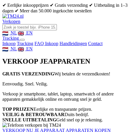
✔ Eerlijke inkoopprijzen
✔ Gratis verzending
✔ Uitbetaling in 1–3
dagen
✔ Meer dan 50.000 ingekochte toestellen
Verkopen
NL
EN
Tracking
Inkoop
Tracking
FAQ Inkoop
Handleidingen
Contact
NL
EN
VERKOOP JE
APPARATEN
GRATIS VERZENDING
Wij betalen de verzendkosten!
Eenvoudig. Snel. Veilig.
Verkoop je smartphone, tablet, laptop, smartwatch of andere
apparaten gemakkelijk online en ontvang snel je geld.
TOP PRIJZEN
Eerlijke en transparante prijzen.
VEILIG & BETROUWBAAR
Duits bedrijf.
SNELLE UITBETALING
Geld snel op je rekening.
VERKOOP NU JE APPARAAT
APPARATEN KOPEN