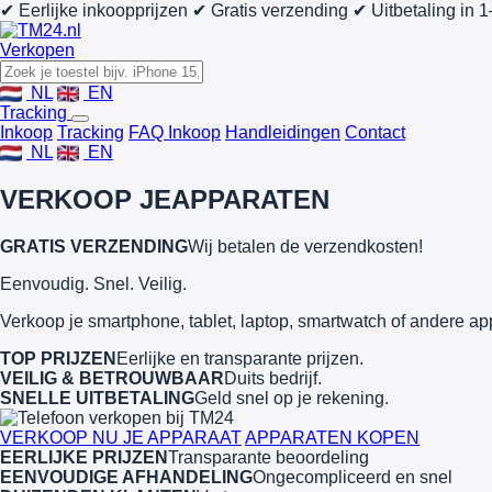
✔ Eerlijke inkoopprijzen
✔ Gratis verzending
✔ Uitbetaling in 
Verkopen
NL
EN
Tracking
Inkoop
Tracking
FAQ Inkoop
Handleidingen
Contact
NL
EN
VERKOOP JE
APPARATEN
GRATIS VERZENDING
Wij betalen de verzendkosten!
Eenvoudig. Snel. Veilig.
Verkoop je smartphone, tablet, laptop, smartwatch of andere ap
TOP PRIJZEN
Eerlijke en transparante prijzen.
VEILIG & BETROUWBAAR
Duits bedrijf.
SNELLE UITBETALING
Geld snel op je rekening.
VERKOOP NU JE APPARAAT
APPARATEN KOPEN
EERLIJKE PRIJZEN
Transparante beoordeling
EENVOUDIGE AFHANDELING
Ongecompliceerd en snel