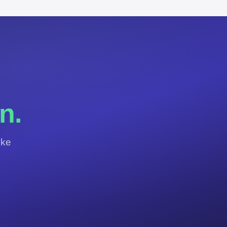
.
n.
jke