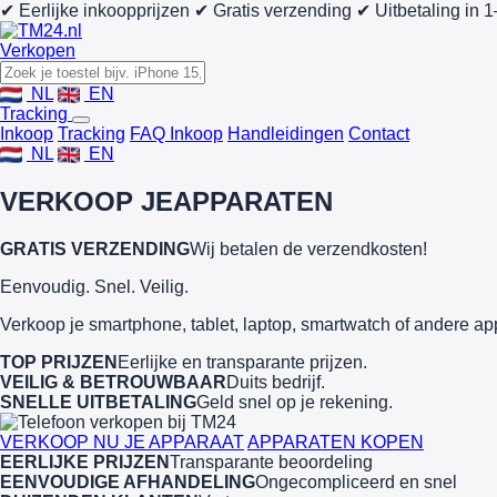
✔ Eerlijke inkoopprijzen
✔ Gratis verzending
✔ Uitbetaling in 
Verkopen
NL
EN
Tracking
Inkoop
Tracking
FAQ Inkoop
Handleidingen
Contact
NL
EN
VERKOOP JE
APPARATEN
GRATIS VERZENDING
Wij betalen de verzendkosten!
Eenvoudig. Snel. Veilig.
Verkoop je smartphone, tablet, laptop, smartwatch of andere ap
TOP PRIJZEN
Eerlijke en transparante prijzen.
VEILIG & BETROUWBAAR
Duits bedrijf.
SNELLE UITBETALING
Geld snel op je rekening.
VERKOOP NU JE APPARAAT
APPARATEN KOPEN
EERLIJKE PRIJZEN
Transparante beoordeling
EENVOUDIGE AFHANDELING
Ongecompliceerd en snel