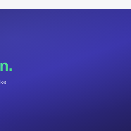
.
n.
jke