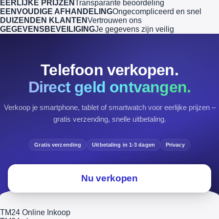
EERLIJKE PRIJZEN
Transparante beoordeling
EENVOUDIGE AFHANDELING
Ongecompliceerd en snel
DUIZENDEN KLANTEN
Vertrouwen ons
GEGEVENSBEVEILIGING
Je gegevens zijn veilig
Telefoon verkopen.
Direct geld ontvangen.
Verkoop je smartphone, tablet of smartwatch voor eerlijke prijzen –
gratis verzending, snelle uitbetaling.
Gratis verzending
Uitbetaling in 1-3 dagen
Privacy
Nu verkopen
TM24 Online Inkoop