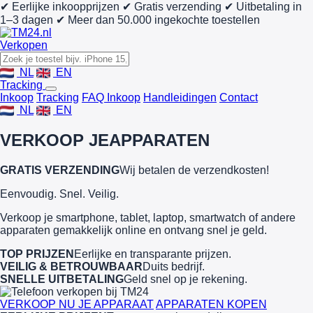
✔ Eerlijke inkoopprijzen
✔ Gratis verzending
✔ Uitbetaling in
1–3 dagen
✔ Meer dan 50.000 ingekochte toestellen
Verkopen
NL
EN
Tracking
Inkoop
Tracking
FAQ Inkoop
Handleidingen
Contact
NL
EN
VERKOOP JE
APPARATEN
GRATIS VERZENDING
Wij betalen de verzendkosten!
Eenvoudig. Snel. Veilig.
Verkoop je smartphone, tablet, laptop, smartwatch of andere
apparaten gemakkelijk online en ontvang snel je geld.
TOP PRIJZEN
Eerlijke en transparante prijzen.
VEILIG & BETROUWBAAR
Duits bedrijf.
SNELLE UITBETALING
Geld snel op je rekening.
VERKOOP NU JE APPARAAT
APPARATEN KOPEN