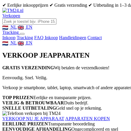
✔ Eerlijke inkoopprijzen
✔ Gratis verzending
✔ Uitbetaling in 1–3 
Verkopen
NL
EN
Tracking
Inkoop
Tracking
FAQ Inkoop
Handleidingen
Contact
NL
EN
VERKOOP JE
APPARATEN
GRATIS VERZENDING
Wij betalen de verzendkosten!
Eenvoudig. Snel. Veilig.
Verkoop je smartphone, tablet, laptop, smartwatch of andere apparaten
TOP PRIJZEN
Eerlijke en transparante prijzen.
VEILIG & BETROUWBAAR
Duits bedrijf.
SNELLE UITBETALING
Geld snel op je rekening.
VERKOOP NU JE APPARAAT
APPARATEN KOPEN
EERLIJKE PRIJZEN
Transparante beoordeling
EENVOUDIGE AFHANDELING
Ongecompliceerd en snel