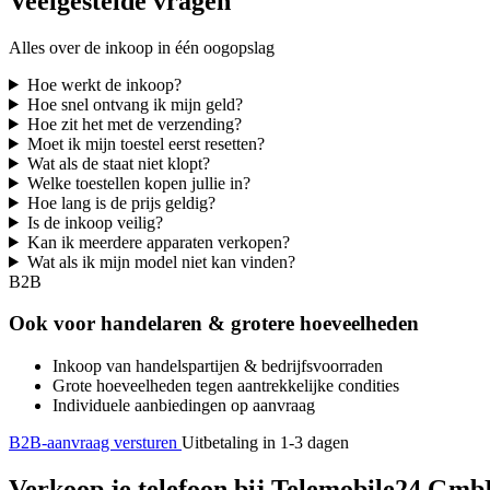
Veelgestelde vragen
Alles over de inkoop in één oogopslag
Hoe werkt de inkoop?
Hoe snel ontvang ik mijn geld?
Hoe zit het met de verzending?
Moet ik mijn toestel eerst resetten?
Wat als de staat niet klopt?
Welke toestellen kopen jullie in?
Hoe lang is de prijs geldig?
Is de inkoop veilig?
Kan ik meerdere apparaten verkopen?
Wat als ik mijn model niet kan vinden?
B2B
Ook voor handelaren & grotere hoeveelheden
Inkoop van handelspartijen & bedrijfsvoorraden
Grote hoeveelheden tegen aantrekkelijke condities
Individuele aanbiedingen op aanvraag
B2B-aanvraag versturen
Uitbetaling in 1-3 dagen
Verkoop je telefoon bij Telemobile24 GmbH