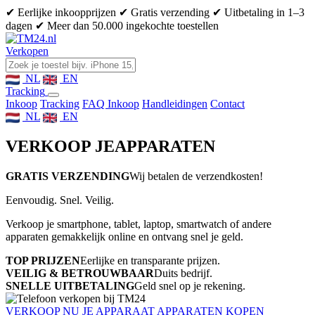
✔ Eerlijke inkoopprijzen
✔ Gratis verzending
✔ Uitbetaling in 1–3
dagen
✔ Meer dan 50.000 ingekochte toestellen
Verkopen
NL
EN
Tracking
Inkoop
Tracking
FAQ Inkoop
Handleidingen
Contact
NL
EN
VERKOOP JE
APPARATEN
GRATIS VERZENDING
Wij betalen de verzendkosten!
Eenvoudig. Snel. Veilig.
Verkoop je smartphone, tablet, laptop, smartwatch of andere
apparaten gemakkelijk online en ontvang snel je geld.
TOP PRIJZEN
Eerlijke en transparante prijzen.
VEILIG & BETROUWBAAR
Duits bedrijf.
SNELLE UITBETALING
Geld snel op je rekening.
VERKOOP NU JE APPARAAT
APPARATEN KOPEN