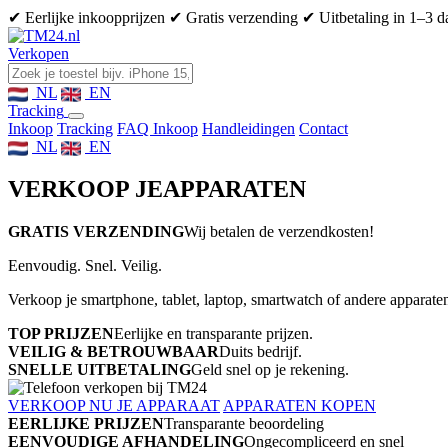
✔ Eerlijke inkoopprijzen
✔ Gratis verzending
✔ Uitbetaling in 1–3 
Verkopen
NL
EN
Tracking
Inkoop
Tracking
FAQ Inkoop
Handleidingen
Contact
NL
EN
VERKOOP JE
APPARATEN
GRATIS VERZENDING
Wij betalen de verzendkosten!
Eenvoudig. Snel. Veilig.
Verkoop je smartphone, tablet, laptop, smartwatch of andere apparaten
TOP PRIJZEN
Eerlijke en transparante prijzen.
VEILIG & BETROUWBAAR
Duits bedrijf.
SNELLE UITBETALING
Geld snel op je rekening.
VERKOOP NU JE APPARAAT
APPARATEN KOPEN
EERLIJKE PRIJZEN
Transparante beoordeling
EENVOUDIGE AFHANDELING
Ongecompliceerd en snel