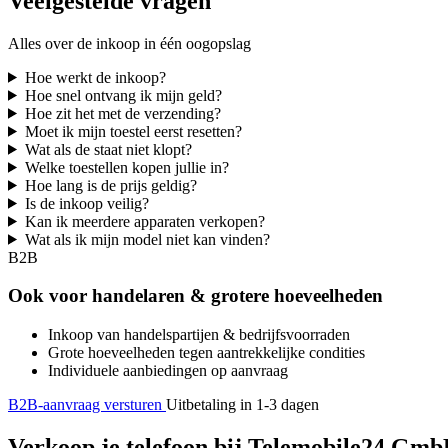
Veelgestelde vragen
Alles over de inkoop in één oogopslag
Hoe werkt de inkoop?
Hoe snel ontvang ik mijn geld?
Hoe zit het met de verzending?
Moet ik mijn toestel eerst resetten?
Wat als de staat niet klopt?
Welke toestellen kopen jullie in?
Hoe lang is de prijs geldig?
Is de inkoop veilig?
Kan ik meerdere apparaten verkopen?
Wat als ik mijn model niet kan vinden?
B2B
Ook voor handelaren & grotere hoeveelheden
Inkoop van handelspartijen & bedrijfsvoorraden
Grote hoeveelheden tegen aantrekkelijke condities
Individuele aanbiedingen op aanvraag
B2B-aanvraag versturen
Uitbetaling in 1-3 dagen
Verkoop je telefoon bij Telemobile24 GmbH