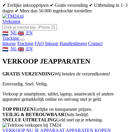
✔ Eerlijke inkoopprijzen
✔ Gratis verzending
✔ Uitbetaling in 1–3
dagen
✔ Meer dan 50.000 ingekochte toestellen
Verkopen
NL
EN
Tracking
Inkoop
Tracking
FAQ Inkoop
Handleidingen
Contact
NL
EN
VERKOOP JE
APPARATEN
GRATIS VERZENDING
Wij betalen de verzendkosten!
Eenvoudig. Snel. Veilig.
Verkoop je smartphone, tablet, laptop, smartwatch of andere
apparaten gemakkelijk online en ontvang snel je geld.
TOP PRIJZEN
Eerlijke en transparante prijzen.
VEILIG & BETROUWBAAR
Duits bedrijf.
SNELLE UITBETALING
Geld snel op je rekening.
VERKOOP NU JE APPARAAT
APPARATEN KOPEN